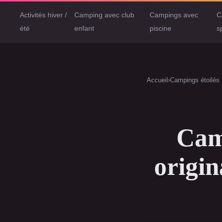
Activités hiver /
Camping avec club
Campings avec
C
été
enfant
piscine
s
Accueil
›
Campings étoilés
Camp
origin