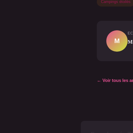
Campings étoilés
EC
M
M
← Voir tous les a