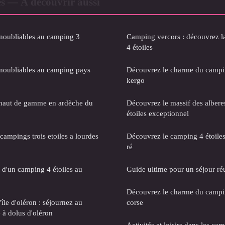
s — À découvrir aussi
inoubliables au camping 3
Camping vercors : découvrez la 
4 étoiles
inoubliables au camping pays
Découvrez le charme du campin
kergo
haut de gamme en ardèche du
Découvrez le massif des albere
étoiles exceptionnel
 campings trois etoiles a lourdes
Découvrez le camping 4 étoiles l
ré
 d'un camping 4 étoiles au
Guide ultime pour un séjour ré
Découvrez le charme du campin
'île d'oléron : séjournez au
corse
e à dolus d'oléron
Activités et loisirs dans les ca