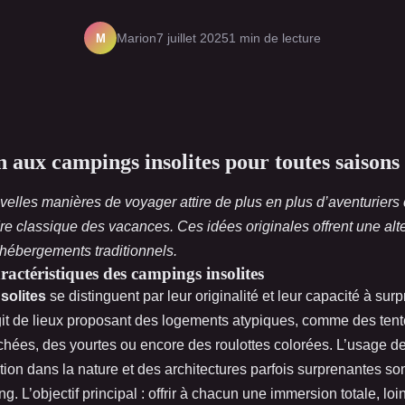
M
Marion
7 juillet 2025
1 min de lecture
n aux campings insolites pour toutes saisons
elles manières de voyager attire de plus en plus d’aventuriers
re classique des vacances. Ces idées originales offrent une alt
 hébergements traditionnels.
aractéristiques des campings insolites
solites
se distinguent par leur originalité et leur capacité à sur
agit de lieux proposant des logements atypiques, comme des te
hées, des yourtes ou encore des roulottes colorées. L’usage d
ration dans la nature et des architectures parfois surprenantes s
g. L’objectif principal : offrir à chacun une immersion totale, lo