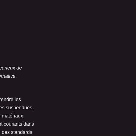
 curieux de
ernative
prendre les
ntes suspendues,
e matériaux
ont courants dans
in des standards