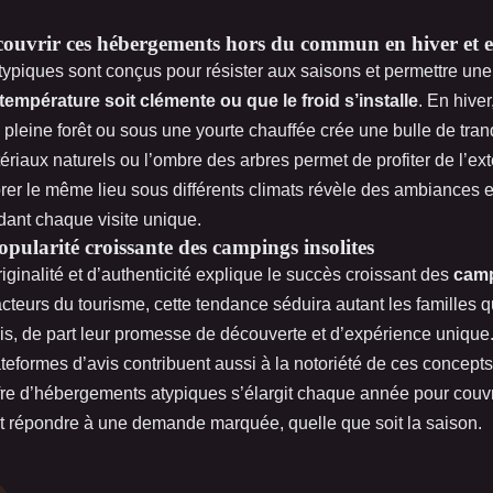
écouvrir ces hébergements hors du commun en hiver et e
ypiques sont conçus pour résister aux saisons et permettre un
 température soit clémente ou que le froid s’installe
. En hive
pleine forêt ou sous une yourte chauffée crée une bulle de tranqui
ériaux naturels ou l’ombre des arbres permet de profiter de l’ex
rer le même lieu sous différents climats révèle des ambiances et
dant chaque visite unique.
pularité croissante des campings insolites
iginalité et d’authenticité explique le succès croissant des
camp
cteurs du tourisme, cette tendance séduira autant les familles q
is, de part leur promesse de découverte et d’expérience unique
ateformes d’avis contribuent aussi à la notoriété de ces concepts
fre d’hébergements atypiques s’élargit chaque année pour couvr
et répondre à une demande marquée, quelle que soit la saison.