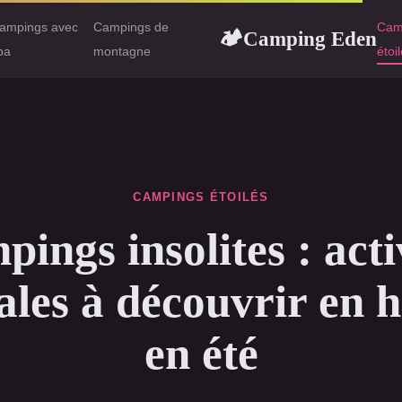
ampings avec
Campings de
Cam
Camping Eden
🏕
pa
montagne
étoi
CAMPINGS ÉTOILÉS
ings insolites : acti
ales à découvrir en h
en été