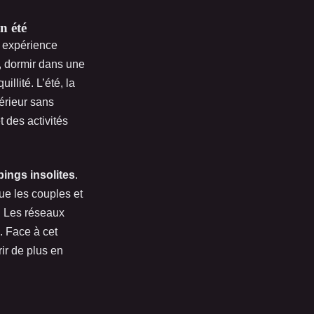
n été
e expérience
r, dormir dans une
llité. L’été, la
térieur sans
 des activités
ings insolites
.
ue les couples et
. Les réseaux
. Face à cet
ir de plus en