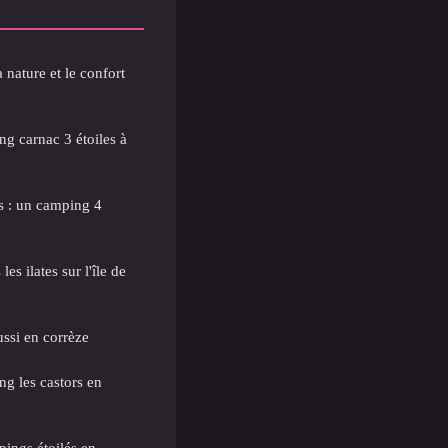
nature et le confort
g carnac 3 étoiles à
s : un camping 4
es ilates sur l'île de
ussi en corrèze
g les castors en
mpings étoilés en